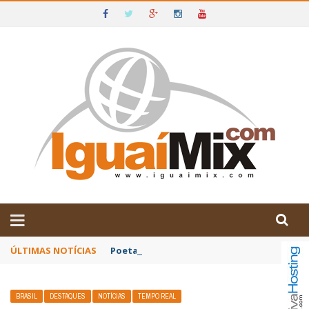
DE IGUAÍ E SUDOESTE DA BAHIA
ÚLTIMAS NOTÍCIAS
Poetas baianos representam o Brasil no XX
BRASIL
DESTAQUES
NOTÍCIAS
TEMPO REAL