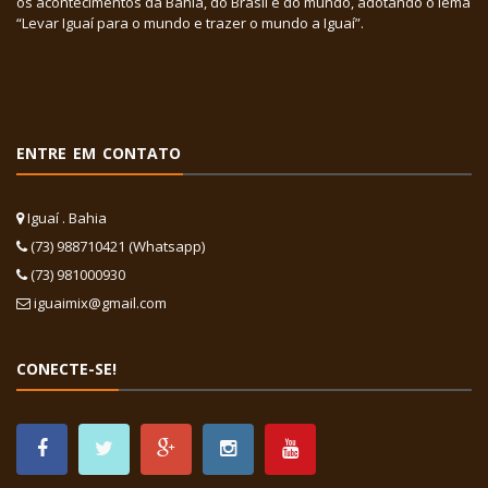
os acontecimentos da Bahia, do Brasil e do mundo, adotando o lema
“Levar Iguaí para o mundo e trazer o mundo a Iguaí”.
ENTRE EM CONTATO
Iguaí . Bahia
(73) 988710421 (Whatsapp)
(73) 981000930
iguaimix@gmail.com
CONECTE-SE!