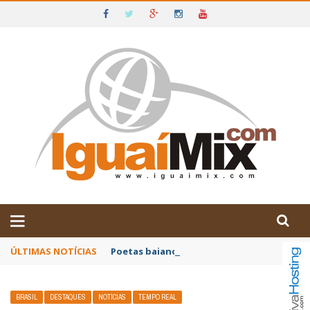
DE IGUAÍ E SUDOESTE DA BAHIA
ÚLTIMAS NOTÍCIAS
Poetas baianos representam o Brasil no XX
BRASIL
DESTAQUES
NOTÍCIAS
TEMPO REAL