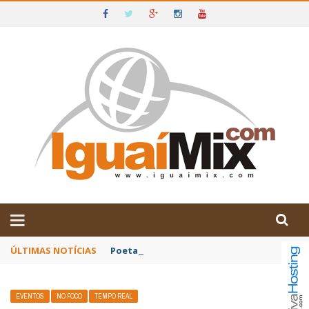
DE IGUAÍ E SUDOESTE DA BAHIA
ÚLTIMAS NOTÍCIAS
Poetas baianos representam o Brasil no XX
EVENTOS
NO FOCO
TEMPO REAL