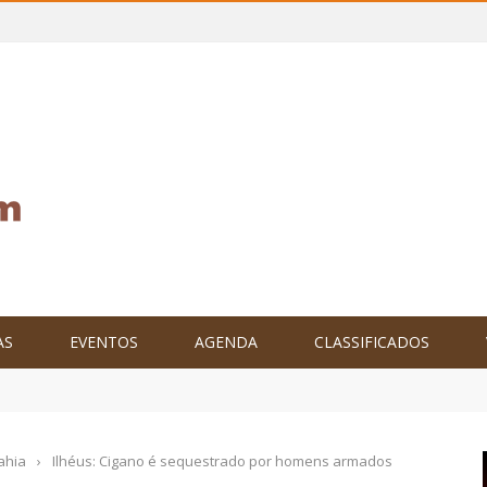
AS
EVENTOS
AGENDA
CLASSIFICADOS
tam o Brasil no XXIV Parlamento Internacional de Escritores, na C
ahia
›
Ilhéus: Cigano é sequestrado por homens armados