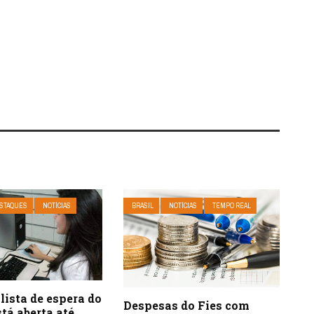
STAQUES
NOTÍCIAS
BRASIL
NOTÍCIAS
TEMPO REAL
lista de espera do
Despesas do Fies com
tá aberta até