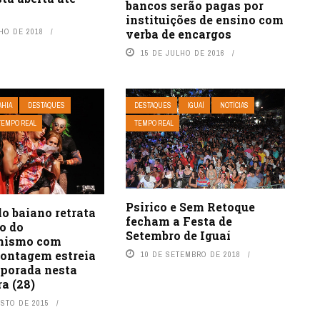
bancos serão pagas por
instituições de ensino com
verba de encargos
HO DE 2018
15 DE JULHO DE 2016
AHIA
DESTAQUES
DESTAQUES
IGUAÍ
NOTÍCIAS
TEMPO REAL
TEMPO REAL
Psirico e Sem Retoque
o baiano retrata
fecham a Festa de
o do
Setembro de Iguaí
mismo com
ontagem estreia
10 DE SETEMBRO DE 2018
porada nesta
ra (28)
OSTO DE 2015