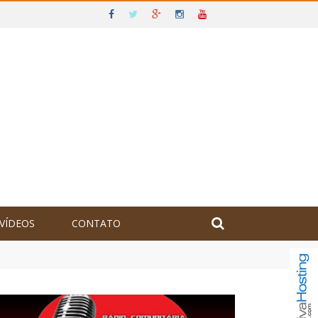
VÍDEOS
CONTATO
olômbia