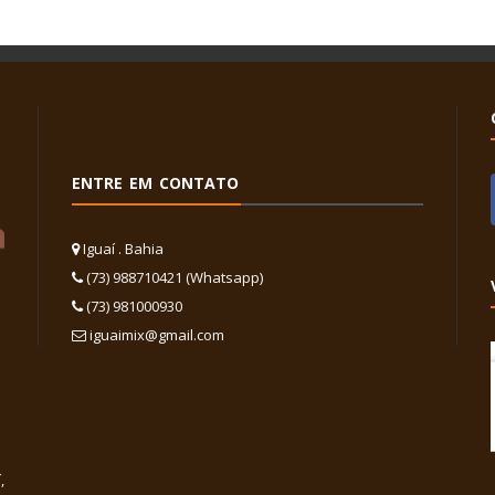
ENTRE EM CONTATO
Iguaí . Bahia
(73) 988710421 (Whatsapp)
(73) 981000930
iguaimix@gmail.com
,