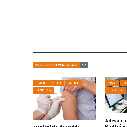
MATÉRIAS RELACIONADAS
///
BRASIL
NO FOCO
NOTÍCIAS
BRASIL
DE
TEMPO REAL
TEMPO REAL
Adesão à 
ProUni es