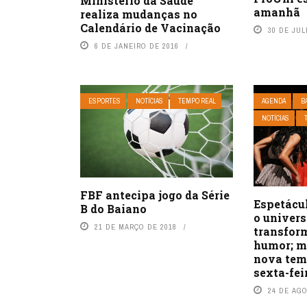
Ministério da Saúde
amanhã
realiza mudanças no
Calendário de Vacinação
30 DE JUL
6 DE JANEIRO DE 2016
ESPORTES
NOTÍCIAS
TEMPO REAL
AGENDA
B
NOTÍCIAS
FBF antecipa jogo da Série
Espetácul
B do Baiano
o univers
21 DE MARÇO DE 2018
transfor
humor; m
nova tem
sexta-fei
24 DE AG