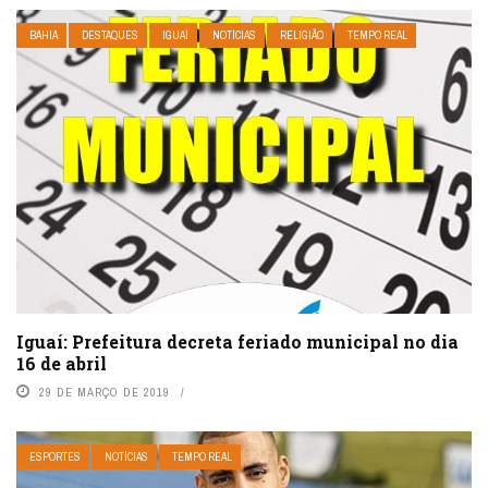
BAHIA
DESTAQUES
IGUAÍ
NOTÍCIAS
RELIGIÃO
TEMPO REAL
Iguaí: Prefeitura decreta feriado municipal no dia
16 de abril
29 DE MARÇO DE 2019
ESPORTES
NOTÍCIAS
TEMPO REAL