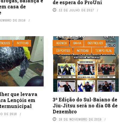
drogas, balança e
de espera do ProUni
 em casa de
13 DE JULHO DE 2017
e
ZEMBRO DE 2016
TAQUES
NOTÍCIAS
AGENDA
BAHIA
DESTAQUES
ESPORTES
NOTÍCIAS
TEMPO REAL
lher que levava
3ª Edição do Sul-Baiano de
ara Lençóis em
Jiu-Jitsu será no dia 08 de
ntermunicipal
Dezembro
HO DE 2018
16 DE NOVEMBRO DE 2019