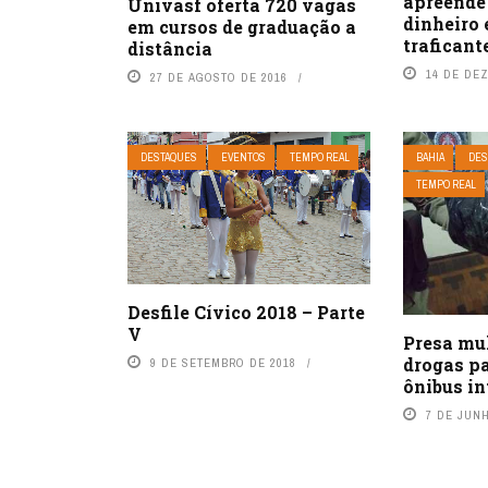
apreende 
Univasf oferta 720 vagas
dinheiro
em cursos de graduação a
traficant
distância
14 DE DE
27 DE AGOSTO DE 2016
DESTAQUES
EVENTOS
TEMPO REAL
BAHIA
DES
TEMPO REAL
Desfile Cívico 2018 – Parte
V
Presa mu
drogas p
9 DE SETEMBRO DE 2018
ônibus i
7 DE JUN