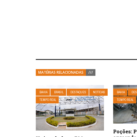
MATÉRIAS RELACIONADAS
///
BAHIA
BRASIL
DESTAQUES
NOTÍCIAS
BAHIA
DES
TEMPO REAL
TEMPO REAL
Poções: P