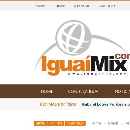
HOME
EQUIPE
O PORTAL
CONTATO
DE IGUAÍ E SUDOESTE DA BAHIA
HOME
CONHEÇA IGUAÍ
NOTÍCI
ÚLTIMAS NOTÍCIAS
Gabriel Lopes Pontes é 
Home
›
Brasil
›
Re
BRASIL
NOTÍCIAS
TEMPO REAL