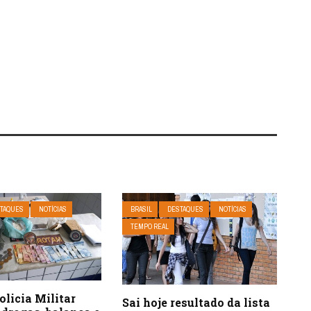
TAQUES
NOTÍCIAS
BRASIL
DESTAQUES
NOTÍCIAS
TEMPO REAL
olicia Militar
Sai hoje resultado da lista