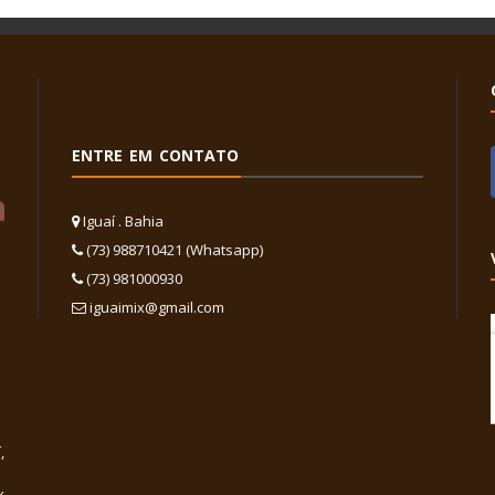
ENTRE EM CONTATO
Iguaí . Bahia
(73) 988710421 (Whatsapp)
(73) 981000930
iguaimix@gmail.com
,
x