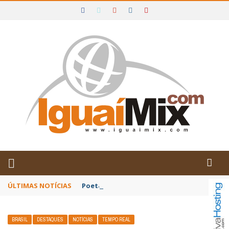
DE IGUAÍ E SUDOESTE DA BAHIA
ÚLTIMAS NOTÍCIAS
Poetas baianos representam o Brasil no XX
BRASIL
DESTAQUES
NOTÍCIAS
TEMPO REAL