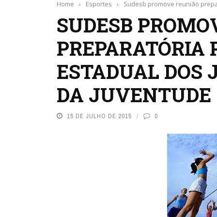
Home
›
Esportes
›
Sudesb promove reunião prepar
SUDESB PROMO
PREPARATÓRIA 
ESTADUAL DOS 
DA JUVENTUDE
15 DE JULHO DE 2015
0