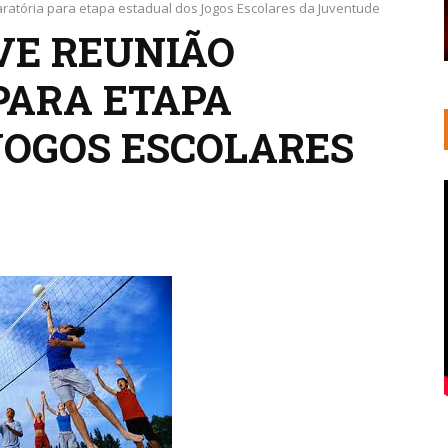
atória para etapa estadual dos Jogos Escolares da Juventude
VE REUNIÃO
PARA ETAPA
JOGOS ESCOLARES