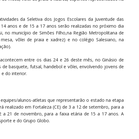
ividades da Seletiva dos Jogos Escolares da Juventude das
 a 14 anos e de 15 a 17 anos serão realizadas no próximo dia
esi, no município de Simões Filho,na Região Metropolitana de
de mesa, vôlei de praia e xadrez) e no colégio Salesiano, na
ação).
s acontecem entre os dias 24 e 26 deste mês, no Ginásio de
 de basquete, futsal, handebol e vôlei, envolvendo jovens de
 e do interior.
s equipes/alunos-atletas que representarão o estado na etapa
rá realizado em Fortaleza (CE) de 3 a 12 de setembro, para a
2 a 21 de novembro, para a faixa etária de 15 a 17 anos. A
sporte e do Grupo Globo.