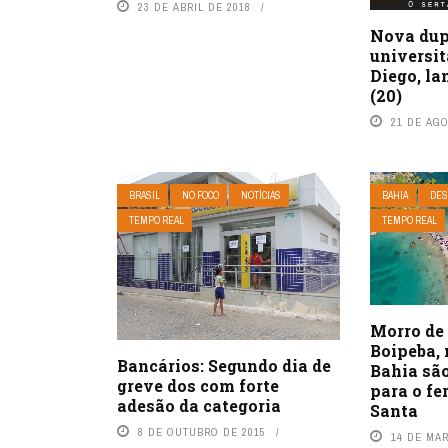
23 DE ABRIL DE 2018
Nova dup
universit
Diego, l
(20)
21 DE AG
BRASIL
NO FOCO
NOTÍCIAS
BAHIA
DES
TEMPO REAL
TEMPO REAL
Morro de 
Boipeba, 
Bancários: Segundo dia de
Bahia sã
greve dos com forte
para o f
adesão da categoria
Santa
8 DE OUTUBRO DE 2015
14 DE MA