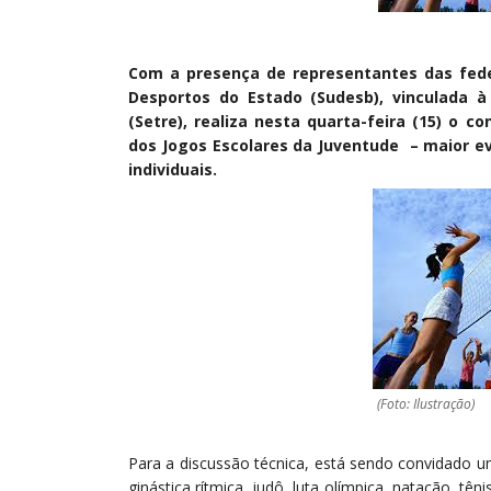
Com a presença de representantes das fede
Desportos do Estado (Sudesb), vinculada à
(Setre), realiza nesta quarta-feira (15) o c
dos Jogos Escolares da Juventude – maior ev
individuais.
(Foto: Ilustração)
Para a discussão técnica, está sendo convidado u
ginástica rítmica, judô, luta olímpica, natação, tê