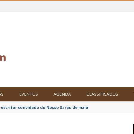
AS
EVENTOS
AGENDA
CLASSIFICADOS
ndicato, profissionais da educação de Iguaí decretam mobilização