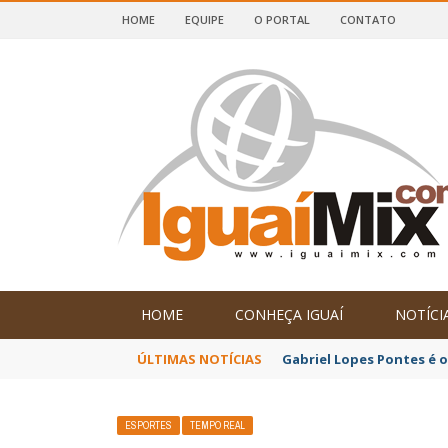
HOME
EQUIPE
O PORTAL
CONTATO
DE IGUAÍ E SUDOESTE DA BAHIA
HOME
CONHEÇA IGUAÍ
NOTÍCI
ÚLTIMAS NOTÍCIAS
Após reunião da APLB Si
ESPORTES
TEMPO REAL