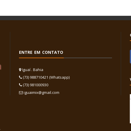
ENTRE EM CONTATO
Iguaí . Bahia
(73) 988710421 (Whatsapp)
(73) 981000930
iguaimix@gmail.com
,