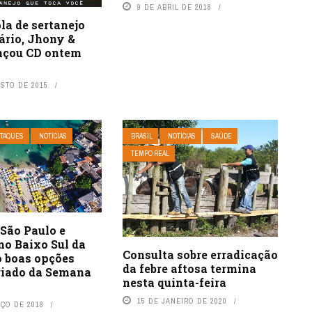
9 DE ABRIL DE 2018
la de sertanejo
ário, Jhony &
ançou CD ontem
OSTO DE 2015
TAQUES
NOTÍCIAS
BRASIL
NOTÍCIAS
SAÚDE
TEMPO REAL
São Paulo e
no Baixo Sul da
Consulta sobre erradicação
o boas opções
da febre aftosa termina
eriado da Semana
nesta quinta-feira
15 DE JANEIRO DE 2020
RÇO DE 2018