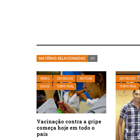
MATÉRIAS RELACIONADAS
///
BRASIL
DESTAQUES
NOTÍCIAS
DESTAQUES
SAÚDE
TEMPO REAL
TEMPO REAL
Vacinação contra a gripe
começa hoje em todo o
país