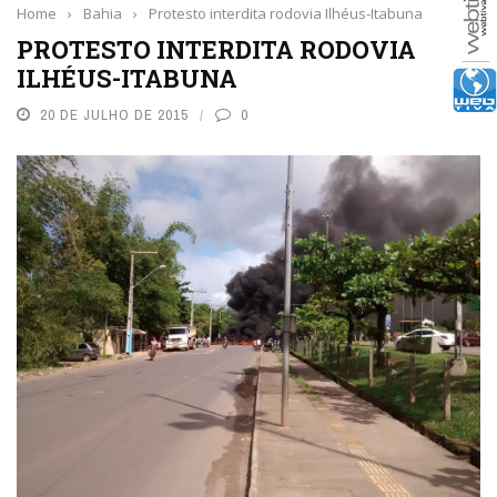
Home
›
Bahia
›
Protesto interdita rodovia Ilhéus-Itabuna
PROTESTO INTERDITA RODOVIA
ILHÉUS-ITABUNA
20 DE JULHO DE 2015
0