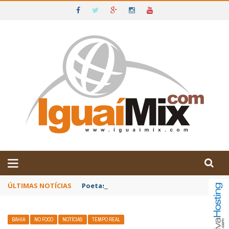
DE IGUAÍ E SUDOESTE DA BAHIA
ÚLTIMAS NOTÍCIAS
Poetas baianos representam o Brasil no XX
BAHIA
NO FOCO
NOTÍCIAS
TEMPO REAL