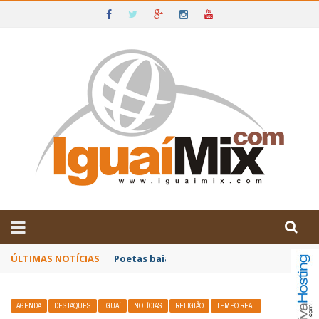
DE IGUAÍ E SUDOESTE DA BAHIA
ÚLTIMAS NOTÍCIAS
Poetas baianos representam o Brasil no XX
AGENDA
DESTAQUES
IGUAÍ
NOTÍCIAS
RELIGIÃO
TEMPO REAL