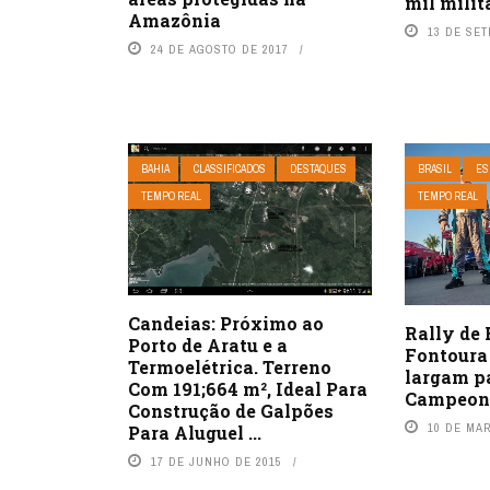
mil milit
Amazônia
13 DE SE
24 DE AGOSTO DE 2017
BAHIA
CLASSIFICADOS
DESTAQUES
BRASIL
ES
TEMPO REAL
TEMPO REAL
Candeias: Próximo ao
Rally de 
Porto de Aratu e a
Fontoura
Termoelétrica. Terreno
largam pa
Com 191;664 m², Ideal Para
Campeona
Construção de Galpões
10 DE MA
Para Aluguel ...
17 DE JUNHO DE 2015