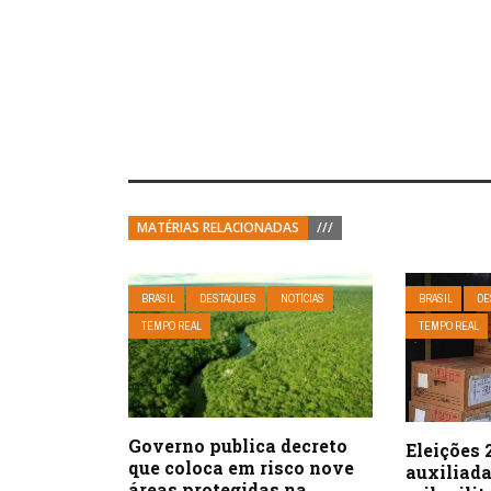
MATÉRIAS RELACIONADAS
///
BRASIL
DESTAQUES
NOTÍCIAS
BRASIL
DE
TEMPO REAL
TEMPO REAL
Governo publica decreto
Eleições 
que coloca em risco nove
auxiliada
áreas protegidas na