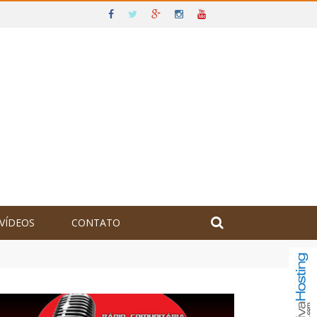
VÍDEOS
CONTATO
olômbia