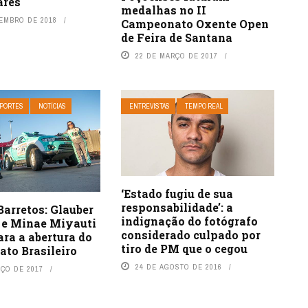
ares
medalhas no II
TEMBRO DE 2018
Campeonato Oxente Open
de Feira de Santana
22 DE MARÇO DE 2017
PORTES
NOTÍCIAS
ENTREVISTAS
TEMPO REAL
‘Estado fugiu de sua
responsabilidade’: a
Barretos: Glauber
indignação do fotógrafo
 e Minae Miyauti
considerado culpado por
ra a abertura do
tiro de PM que o cegou
to Brasileiro
24 DE AGOSTO DE 2016
RÇO DE 2017