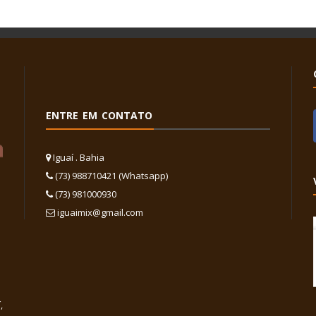
ENTRE EM CONTATO
Iguaí . Bahia
(73) 988710421 (Whatsapp)
(73) 981000930
iguaimix@gmail.com
,