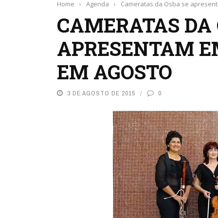
Home
›
Agenda
›
Cameratas da Osba se apresent
CAMERATAS DA 
APRESENTAM EM
EM AGOSTO
3 DE AGOSTO DE 2015
0