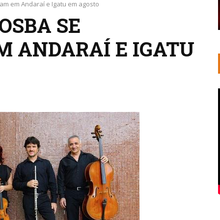
am em Andaraí e Igatu em agosto
OSBA SE
 ANDARAÍ E IGATU