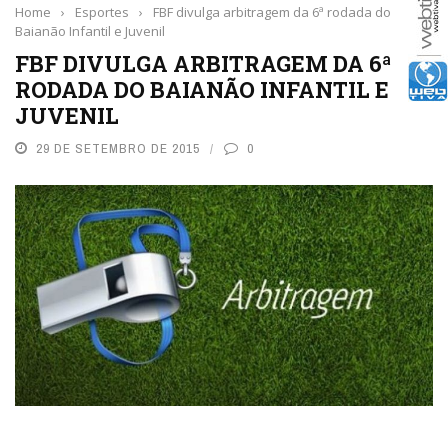
Home
›
Esportes
›
FBF divulga arbitragem da 6ª rodada do
Baianão Infantil e Juvenil
FBF DIVULGA ARBITRAGEM DA 6ª
RODADA DO BAIANÃO INFANTIL E
JUVENIL
29 DE SETEMBRO DE 2015
0