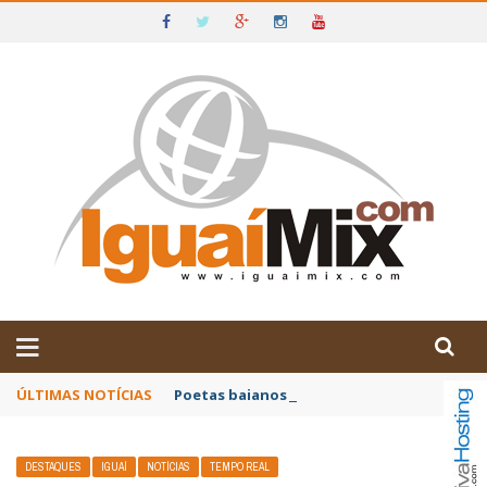
DE IGUAÍ E SUDOESTE DA BAHIA
ÚLTIMAS NOTÍCIAS
Poetas baianos representam o Brasil no XX
DESTAQUES
IGUAÍ
NOTÍCIAS
TEMPO REAL