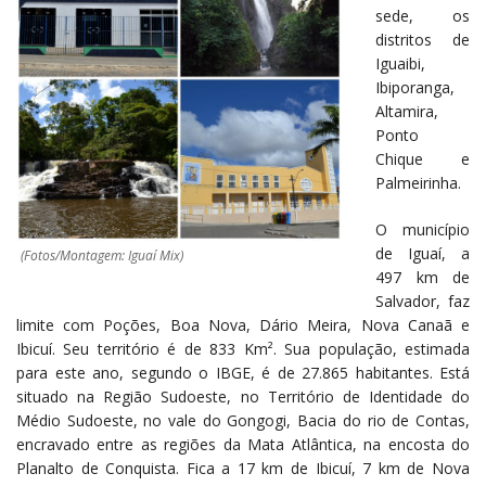
sede, os
distritos de
Iguaibi,
Ibiporanga,
Altamira,
Ponto
Chique e
Palmeirinha.
O município
de Iguaí, a
(Fotos/Montagem: Iguaí Mix)
497 km de
Salvador, faz
limite com Poções, Boa Nova, Dário Meira, Nova Canaã e
Ibicuí. Seu território é de 833 Km². Sua população, estimada
para este ano, segundo o IBGE, é de 27.865 habitantes. Está
situado na Região Sudoeste, no Território de Identidade do
Médio Sudoeste, no vale do Gongogi, Bacia do rio de Contas,
encravado entre as regiões da Mata Atlântica, na encosta do
Planalto de Conquista. Fica a 17 km de Ibicuí, 7 km de Nova