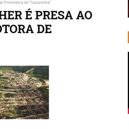
ar Promotora de “Sacaninha”
ER É PRESA AO
TORA DE