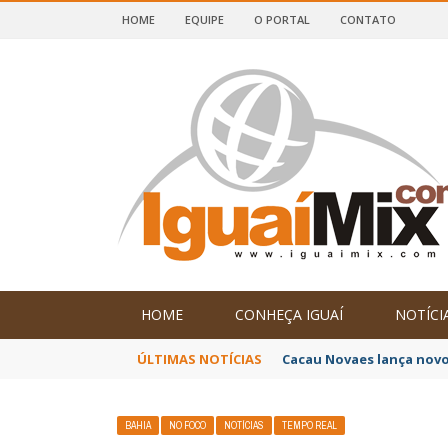
HOME
EQUIPE
O PORTAL
CONTATO
DE IGUAÍ E SUDOESTE DA BAHIA
HOME
CONHEÇA IGUAÍ
NOTÍCI
ÚLTIMAS NOTÍCIAS
Cacau Novaes lança novo
BAHIA
NO FOCO
NOTÍCIAS
TEMPO REAL