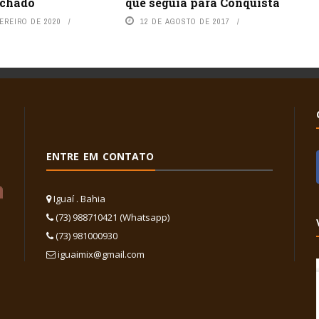
que seguia para Conquista
echado
12 DE AGOSTO DE 2017
EREIRO DE 2020
ENTRE EM CONTATO
Iguaí . Bahia
(73) 988710421 (Whatsapp)
(73) 981000930
iguaimix@gmail.com