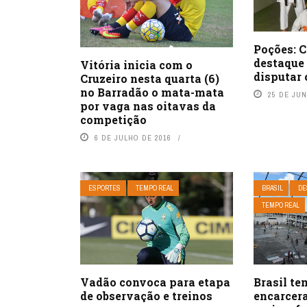
Poções: C
destaque 
Vitória inicia com o
disputar 
Cruzeiro nesta quarta (6)
no Barradão o mata-mata
25 DE JU
por vaga nas oitavas da
competição
6 DE JULHO DE 2016
ESPORTES
TEMPO REAL
BRASIL
DE
TEMPO REAL
Vadão convoca para etapa
Brasil te
de observação e treinos
encarcer