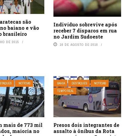
aratecas são
Indivíduo sobrevive após
no baiano e vão
receber 7 disparos em rua
o brasileiro
no Jardim Sudoeste
NHO DE 2015
16 DE AGOSTO DE 2018
STAQUES
NOTÍCIAS
BAHIA
DESTAQUES
NOTÍCIAS
TEMPO REAL
Presos dois integrantes de
m mais de 773 mil
assalto à ônibus da Rota
ados, maioria no