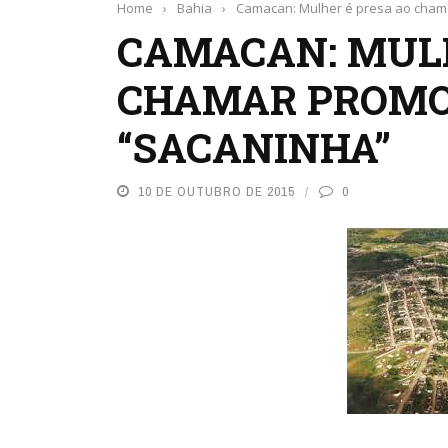
Home
›
Bahia
›
Camacan: Mulher é presa ao cham
CAMACAN: MULH
CHAMAR PROMO
“SACANINHA”
10 DE OUTUBRO DE 2015
0