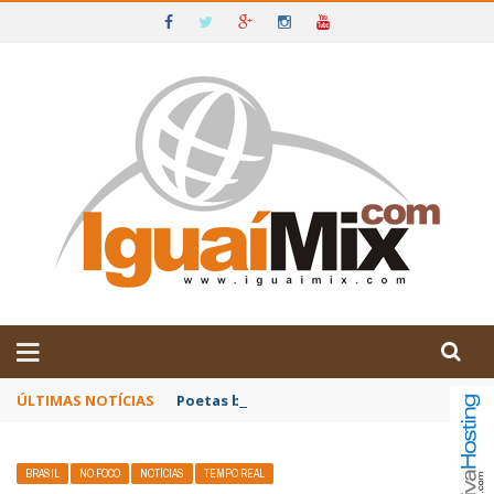
DE IGUAÍ E SUDOESTE DA BAHIA
ÚLTIMAS NOTÍCIAS
Poetas baianos representam o Brasil no XX
BRASIL
NO FOCO
NOTÍCIAS
TEMPO REAL