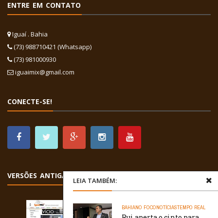
ENTRE EM CONTATO
Iguaí . Bahia
(73) 988710421 (Whatsapp)
(73) 981000930
iguaimix@gmail.com
CONECTE-SE!
VERSÕES ANTIGAS
LEIA TAMBÉM:
BAHIA
NO FOCO
NOTÍCIAS
TEMPO REAL
Rui aperta o cinto para