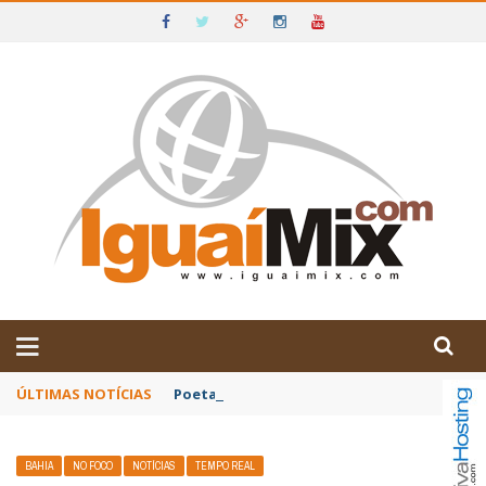
DE IGUAÍ E SUDOESTE DA BAHIA
ÚLTIMAS NOTÍCIAS
Poetas baianos representam o Brasil no XX
BAHIA
NO FOCO
NOTÍCIAS
TEMPO REAL