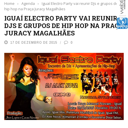
Home
›
Agenda
›
Iguaí Electro Party vai reunir DJs e grupos de
hip hop na Praça Juracy Magalhães
IGUAÍ ELECTRO PARTY VAI REUNIR
DJS E GRUPOS DE HIP HOP NA PRAÇA
JURACY MAGALHÃES
17 DE DEZEMBRO DE 2015
0