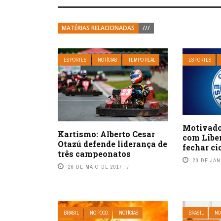
MATÉRIAS RELACIONADAS
///
ESPORTES
NOTÍCIAS
TEMPO REAL
ESPORTES
Motivado
Kartismo: Alberto Cesar
com Libe
Otazú defende liderança de
fechar ci
três campeonatos
20 DE JAN
26 DE MAIO DE 2017
BRASIL
NO FOCO
NOTÍCIAS
BRASIL
NO