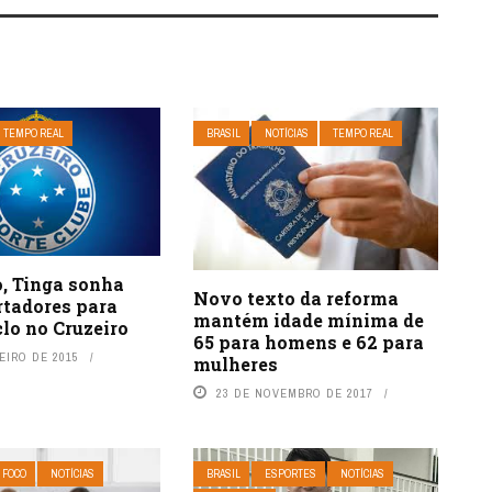
TEMPO REAL
BRASIL
NOTÍCIAS
TEMPO REAL
, Tinga sonha
Novo texto da reforma
rtadores para
mantém idade mínima de
clo no Cruzeiro
65 para homens e 62 para
EIRO DE 2015
mulheres
23 DE NOVEMBRO DE 2017
 FOCO
NOTÍCIAS
BRASIL
ESPORTES
NOTÍCIAS