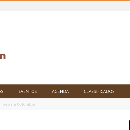
AS
EVENTOS
AGENDA
CLASSIFICADOS
tam o Brasil no XXIV Parlamento Internacional de Escritores, na C