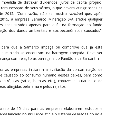
edida de distribuir dividendos, juros de capital próprio,
 remuneração de seus sócios, o que deverá atingir todas as
 de 2015. “Com razão, não se mostra razoável que, após
/2015, a empresa Samarco Mineração S/A efetue qualquer
res ser utilizados apenas para a futura formação do fundo
ação dos danos ambientais e socioeconômicos causados”,
s para que a Samarco impeça ou comprove que já está
s que ainda se encontram na barragem rompida. Deve ser
ança com relação às barragens do Fundão e de Santarém.
ara as empresas iniciarem a avaliação da contaminação de
ente causado ao consumo humano destes peixes, bem como
inatrópicas (ratos, baratas etc.), capazes de criar risco de
s atingidas pela lama e pelos rejeitos.
 prazo de 15 dias para as empresas elaborarem estudos e
ma lançado no Rio Doce atinja o sistema de lagoas do rio e