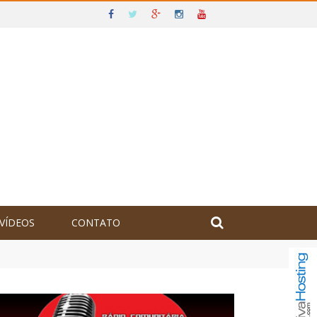
VÍDEOS
CONTATO
olômbia