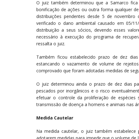
O juiz também determinou que a Samarco fica imp
bonificação de ações ou outra forma qualquer de
distribuições pendentes desde 5 de novembro
verificado o dano ambiental causado em 05/11
distribuição a seus sócios, devendo esses valo
necessário à execução do programa de recuper
ressalta o juiz.
Também ficou estabelecido prazo de dez dia
estancando o vazamento de volume de rejeito
comprovado que foram adotadas medidas de segur
O juiz determinou ainda o prazo de dez dias p
pescados por inorgânicos e o risco eventualm
efetuar o controle da proliferação de espécies s
transmissão de doença a homens e animais nas área
Medida Cautelar
Na medida cautelar, o juiz também estabelece
adotarem medidas para impedir que o volume de la