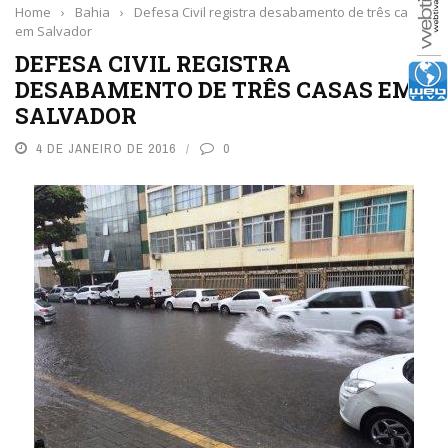
Home
›
Bahia
›
Defesa Civil registra desabamento de três casas
em Salvador
DEFESA CIVIL REGISTRA
DESABAMENTO DE TRÊS CASAS EM
SALVADOR
4 DE JANEIRO DE 2016
0