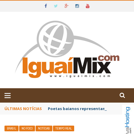
DE IGUAÍ E SUDOESTE DA BAHIA
ÚLTIMAS NOTÍCIAS
Poetas baianos representam o Brasil no XX
BRASIL
NO FOCO
NOTÍCIAS
TEMPO REAL