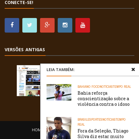
CONECTE-SE!
VERSÕES ANTIGAS
LEIA TAMBÉM:
BAHIA
NO FOCO
NOTÍCIAS
TEMPO REAL
Bahia reforça
conscientização sobre a
violência contra o idoso
BRASIL
ESPORTES
NOTÍCIAS
TEMPO
REAL
HOME
EQUIPE
O PORTAL
CONTATO
Fora da Seleção, Thiago
Silva diz estar muito
/// WebtivaHOSTING