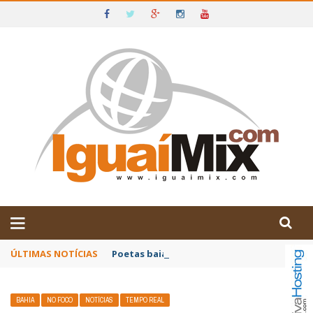
DE IGUAÍ E SUDOESTE DA BAHIA
ÚLTIMAS NOTÍCIAS
Poetas baianos representam o Brasil no XX
BAHIA
NO FOCO
NOTÍCIAS
TEMPO REAL