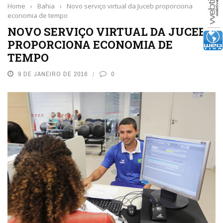
Home
›
Bahia
›
Novo serviço virtual da Juceb proporciona
economia de tempo
NOVO SERVIÇO VIRTUAL DA JUCEB
PROPORCIONA ECONOMIA DE
TEMPO
9 DE JANEIRO DE 2016
0