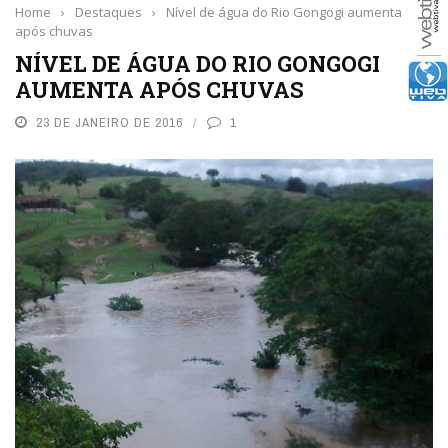
Home
›
Destaques
›
Nível de água do Rio Gongogi aumenta
após chuvas
NÍVEL DE ÁGUA DO RIO GONGOGI
AUMENTA APÓS CHUVAS
23 DE JANEIRO DE 2016
1