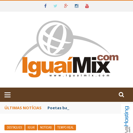
DE IGUAÍ E SUDOESTE DA BAHIA
ÚLTIMAS NOTÍCIAS
Poetas baianos representam o Brasil no XX
DESTAQUES
IGUAÍ
NOTÍCIAS
TEMPO REAL