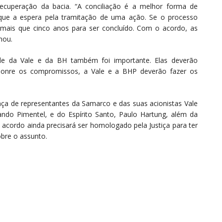
 recuperação da bacia. “A conciliação é a melhor forma de
o que a espera pela tramitação de uma ação. Se o processo
 mais que cinco anos para ser concluído. Com o acordo, as
mou.
dade da Vale e da BH também foi importante. Elas deverão
onre os compromissos, a Vale e a BHP deverão fazer os
nça de representantes da Samarco e das suas acionistas Vale
ndo Pimentel, e do Espírito Santo, Paulo Hartung, além da
 acordo ainda precisará ser homologado pela Justiça para ter
obre o assunto.