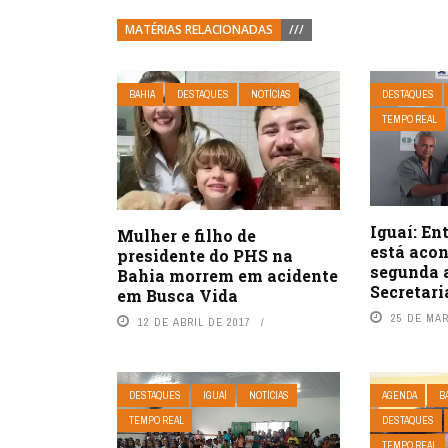
MATÉRIAS RELACIONADAS
///
BAHIA
DESTAQUES
NOTÍCIAS
DESTAQUES
TEMPO REAL
Iguaí: En
Mulher e filho de
está aco
presidente do PHS na
segunda 
Bahia morrem em acidente
Secretari
em Busca Vida
25 DE MA
12 DE ABRIL DE 2017
DESTAQUES
IGUAÍ
NOTÍCIAS
AGENDA
B
TEMPO REAL
DESTAQUES
TEMPO REAL