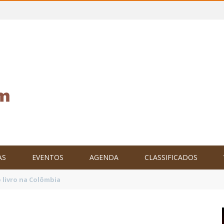
AS
EVENTOS
AGENDA
CLASSIFICADOS
tam o Brasil no XXIV Parlamento Internacional de Escritores, na C