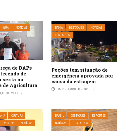
IGUAÍ
NOTÍCIAS
BAHIA
DESTAQUES
NOTÍCIAS
TEMPO REAL
trega de DAPs
Poções tem situação de
ntecendo de
emergência aprovada por
a sexta na
causa da estiagem
a de Agricultura
15 DE ABRIL DE 2015
RÇO DE 2019
AHIA
CULTURA
BRASIL
DESTAQUES
ESPORTES
EVENTOS
NOTÍCIAS
NOTÍCIAS
TEMPO REAL