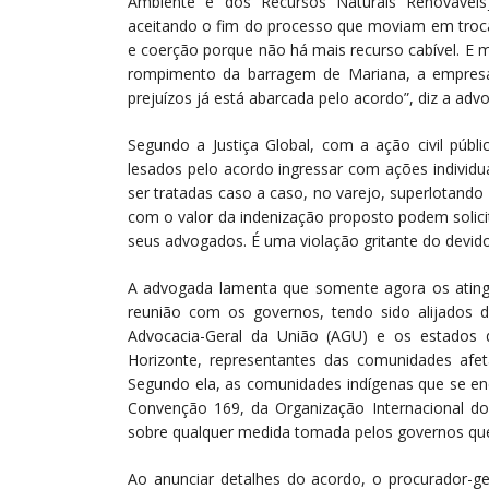
Ambiente e dos Recursos Naturais Renováveis],
aceitando o fim do processo que moviam em troca 
e coerção porque não há mais recurso cabível. E
rompimento da barragem de Mariana, a empresa
prejuízos já está abarcada pelo acordo”, diz a a
Segundo a Justiça Global, com a ação civil públi
lesados pelo acordo ingressar com ações individu
ser tratadas caso a caso, no varejo, superlotando
com o valor da indenização proposto podem solici
seus advogados. É uma violação gritante do devido
A advogada lamenta que somente agora os ating
reunião com os governos, tendo sido alijados d
Advocacia-Geral da União (AGU) e os estados 
Horizonte, representantes das comunidades afe
Segundo ela, as comunidades indígenas que se enc
Convenção 169, da Organização Internacional do T
sobre qualquer medida tomada pelos governos que
Ao anunciar detalhes do acordo, o procurador-ge