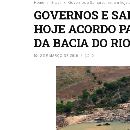
Home
›
Brasil
›
Governos e Samarco firmam hoje a
GOVERNOS E S
HOJE ACORDO P
DA BACIA DO RI
2 DE MARÇO DE 2016
0