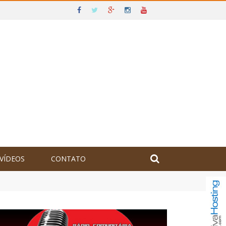
VÍDEOS
CONTATO
olômbia