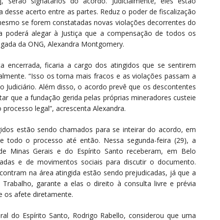
 serão signatários do acordo. Judicialmente, eles estão
desse acerto entre as partes. Reduz o poder de fiscalização
 mesmo se forem constatadas novas violações decorrentes do
 poderá alegar à Justiça que a compensação de todos os
dvogada da ONG, Alexandra Montgomery.
ca encerrada, ficaria a cargo dos atingidos que se sentirem
almente. “Isso os torna mais fracos e as violações passam a
 o Judiciário. Além disso, o acordo prevê que os descontentes
tar que a fundação gerida pelas próprias mineradores custeie
 processo legal”, acrescenta Alexandra.
idos estão sendo chamados para se inteirar do acordo, em
e todo o processo até então. Nessa segunda-feira (29), a
de Minas Gerais e do Espírito Santo receberam, em Belo
tadas e de movimentos sociais para discutir o documento.
ontram na área atingida estão sendo prejudicadas, já que a
rabalho, garante a elas o direito à consulta livre e prévia
 os afete diretamente.
ral do Espírito Santo, Rodrigo Rabello, considerou que uma