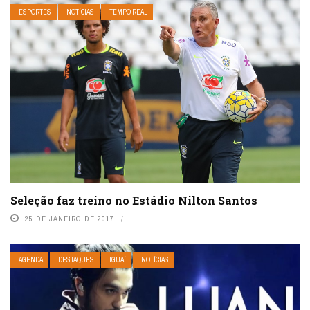
ESPORTES
NOTÍCIAS
TEMPO REAL
Seleção faz treino no Estádio Nilton Santos
25 DE JANEIRO DE 2017
AGENDA
DESTAQUES
IGUAÍ
NOTÍCIAS