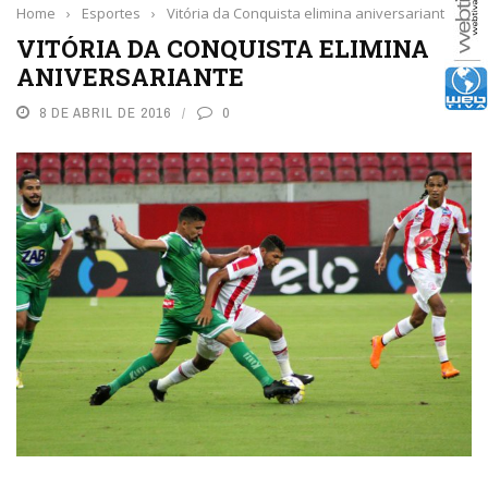
Home
›
Esportes
›
Vitória da Conquista elimina aniversariante
VITÓRIA DA CONQUISTA ELIMINA
ANIVERSARIANTE
8 DE ABRIL DE 2016
0