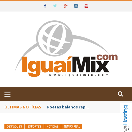
DE IGUAÍ E SUDOESTE DA BAHIA
ÚLTIMAS NOTÍCIAS
Poetas baianos representam o Brasil no XX
DESTAQUES
ESPORTES
NOTÍCIAS
TEMPO REAL