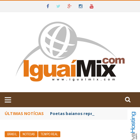
DE IGUAÍ E SUDOESTE DA BAHIA
ÚLTIMAS NOTÍCIAS
Poetas baianos representam o Brasil no XX
BRASIL
NOTÍCIAS
TEMPO REAL