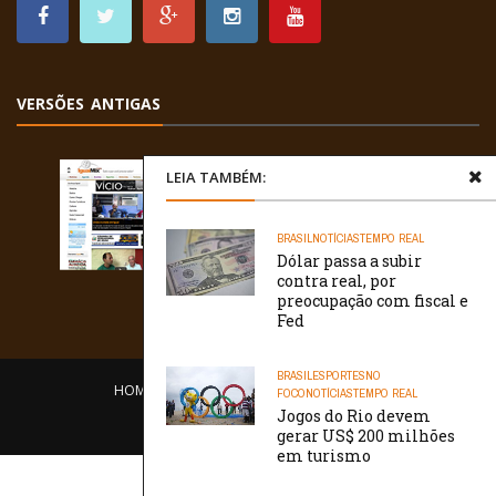
VERSÕES ANTIGAS
LEIA TAMBÉM:
BRASIL
NOTÍCIAS
TEMPO REAL
Dólar passa a subir
contra real, por
preocupação com fiscal e
Fed
BRASIL
ESPORTES
NO
HOME
EQUIPE
O PORTAL
CONTATO
FOCO
NOTÍCIAS
TEMPO REAL
Jogos do Rio devem
/// WebtivaHOSTING
gerar US$ 200 milhões
em turismo