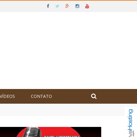
VÍDEOS
CONTATO
olômbia