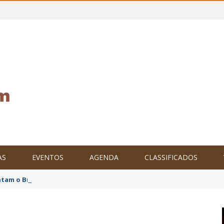
AS
EVENTOS
AGENDA
CLASSIFICADOS
tam o Brasil no XXIV Parlamento Internacional de Escritores, na C