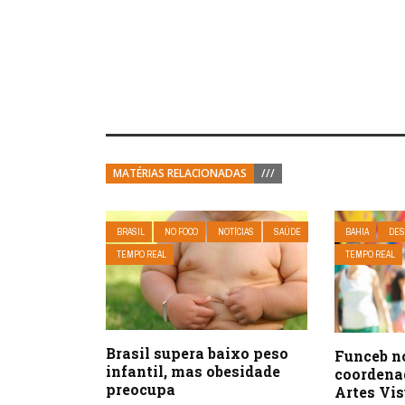
MATÉRIAS RELACIONADAS
///
BRASIL
NO FOCO
NOTÍCIAS
SAÚDE
BAHIA
DES
TEMPO REAL
TEMPO REAL
Brasil supera baixo peso
Funceb n
infantil, mas obesidade
coordena
preocupa
Artes Vis