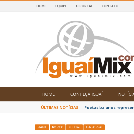
HOME
EQUIPE
O PORTAL
CONTATO
DE IGUAÍ E SUDOESTE DA BAHIA
HOME
CONHEÇA IGUAÍ
NOTÍCI
ÚLTIMAS NOTÍCIAS
Poetas baianos represen
BRASIL
NO FOCO
NOTÍCIAS
TEMPO REAL