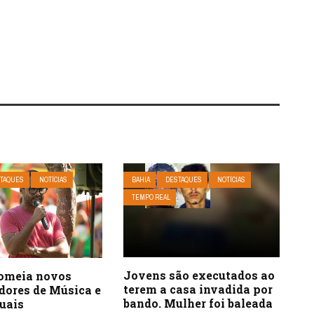
TAQUES
NOTÍCIAS
BAHIA
DESTAQUES
NOTÍCIAS
TEMPO REAL
Jovens são executados ao
omeia novos
terem a casa invadida por
dores de Música e
bando. Mulher foi baleada
uais