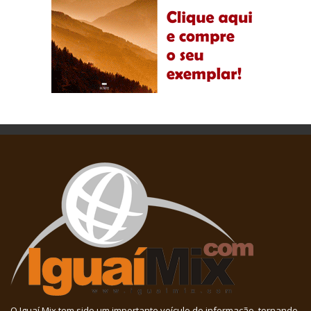
O Iguaí Mix tem sido um importante veículo de informação, tornando-