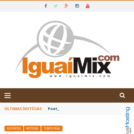
DE IGUAÍ E SUDOESTE DA BAHIA
ÚLTIMAS NOTÍCIAS
Poetas baianos representam o Brasil no XX
ESPORTES
NOTÍCIAS
TEMPO REAL