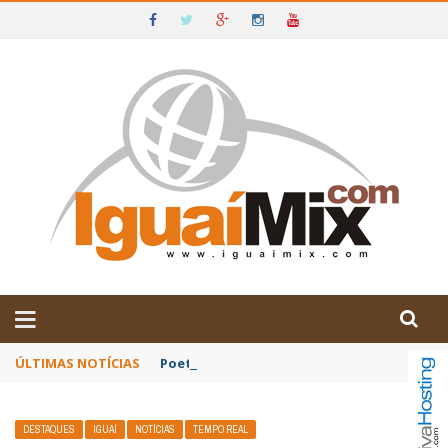
DE IGUAÍ E SUDOESTE DA BAHIA
ÚLTIMAS NOTÍCIAS
Poetas baianos representam o Brasil no XX
DESTAQUES
IGUAÍ
NOTÍCIAS
TEMPO REAL