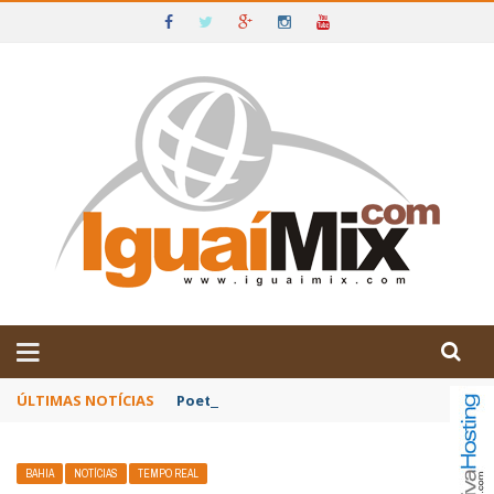
DE IGUAÍ E SUDOESTE DA BAHIA
ÚLTIMAS NOTÍCIAS
Poetas baianos representam o Brasil no XX
BAHIA
NOTÍCIAS
TEMPO REAL