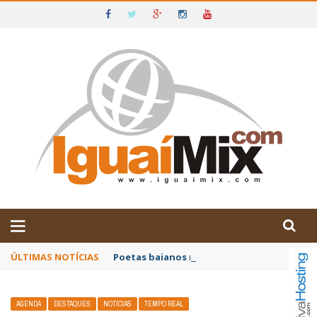
DE IGUAÍ E SUDOESTE DA BAHIA
ÚLTIMAS NOTÍCIAS
Poetas baianos representam o Brasil no XX
AGENDA
DESTAQUES
NOTÍCIAS
TEMPO REAL