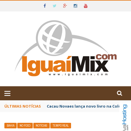
DE IGUAÍ E SUDOESTE DA BAHIA
ÚLTIMAS NOTÍCIAS
Poetas baianos representam o Brasil no XX
BAHIA
NO FOCO
NOTÍCIAS
TEMPO REAL