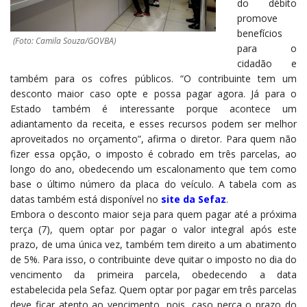
do débito
promove
benefícios
(Foto: Camila Souza/GOVBA)
para o
cidadão e
também para os cofres públicos. “O contribuinte tem um
desconto maior caso opte e possa pagar agora. Já para o
Estado também é interessante porque acontece um
adiantamento da receita, e esses recursos podem ser melhor
aproveitados no orçamento”, afirma o diretor. Para quem não
fizer essa opção, o imposto é cobrado em três parcelas, ao
longo do ano, obedecendo um escalonamento que tem como
base o último número da placa do veículo. A tabela com as
datas também está disponível no
site da Sefaz
.
Embora o desconto maior seja para quem pagar até a próxima
terça (7), quem optar por pagar o valor integral após este
prazo, de uma única vez, também tem direito a um abatimento
de 5%. Para isso, o contribuinte deve quitar o imposto no dia do
vencimento da primeira parcela, obedecendo a data
estabelecida pela Sefaz. Quem optar por pagar em três parcelas
deve ficar atento ao vencimento, pois, caso perca o prazo do