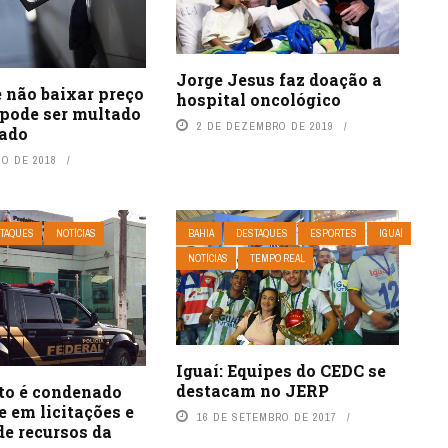
Jorge Jesus faz doação a
 não baixar preço
hospital oncológico
 pode ser multado
2 DE DEZEMBRO DE 2019
tado
HO DE 2018
TAQUES
NOTÍCIAS
BAHIA
DESTAQUES
ESPORTES
IGUAÍ
NOTÍCIAS
TEMPO REAL
Iguaí: Equipes do CEDC se
destacam no JERP
ito é condenado
e em licitações e
16 DE SETEMBRO DE 2017
de recursos da