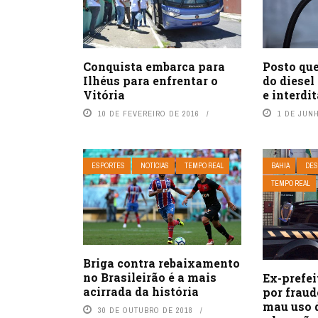
Conquista embarca para
Posto que
Ilhéus para enfrentar o
do diesel
Vitória
e interdi
10 DE FEVEREIRO DE 2016
1 DE JUN
ESPORTES
NOTÍCIAS
TEMPO REAL
BAHIA
DES
TEMPO REAL
Briga contra rebaixamento
no Brasileirão é a mais
Ex-prefe
acirrada da história
por fraud
mau uso 
30 DE OUTUBRO DE 2018