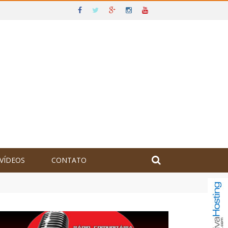
VÍDEOS
CONTATO
olômbia