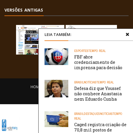
VERSÕES ANTIGAS
LEIA TAMBÉM:
ESPORTES
TEMPO REAL
FBF abre
credenciamento de
imprensa para decisão
BRASIL
NOTÍCIAS
TEMPO REAL
HOME
EQUIPE
O PORTAL
CONTATO
Defesa diz que Youssef
não conhece Anastasia
/// WebtivaHOSTING
nem Eduardo Cunha
BRASIL
DESTAQUES
NOTÍCIAS
TEMPO
REAL
Caged registra criação de
70,8 mil postos de