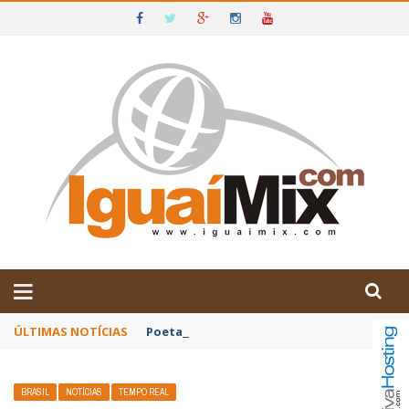
DE IGUAÍ E SUDOESTE DA BAHIA
ÚLTIMAS NOTÍCIAS
Poetas baianos representam o Brasil no XX
BRASIL
NOTÍCIAS
TEMPO REAL