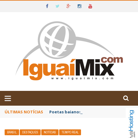
DE IGUAÍ E SUDOESTE DA BAHIA
ÚLTIMAS NOTÍCIAS
Poetas baianos representam o Brasil no XX
BRASIL
DESTAQUES
NOTÍCIAS
TEMPO REAL