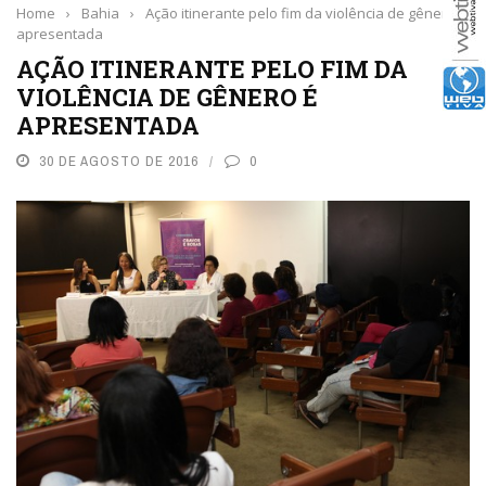
Home
›
Bahia
›
Ação itinerante pelo fim da violência de gênero é
apresentada
AÇÃO ITINERANTE PELO FIM DA
VIOLÊNCIA DE GÊNERO É
APRESENTADA
30 DE AGOSTO DE 2016
0