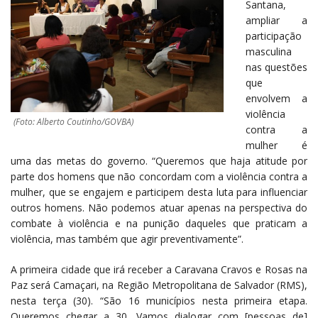
Santana,
ampliar a
participação
masculina
nas questões
que
envolvem a
violência
(Foto: Alberto Coutinho/GOVBA)
contra a
mulher é
uma das metas do governo. “Queremos que haja atitude por
parte dos homens que não concordam com a violência contra a
mulher, que se engajem e participem desta luta para influenciar
outros homens. Não podemos atuar apenas na perspectiva do
combate à violência e na punição daqueles que praticam a
violência, mas também que agir preventivamente”.
A primeira cidade que irá receber a Caravana Cravos e Rosas na
Paz será Camaçari, na Região Metropolitana de Salvador (RMS),
nesta terça (30). “São 16 municípios nesta primeira etapa.
Queremos chegar a 30. Vamos dialogar com [pessoas de]