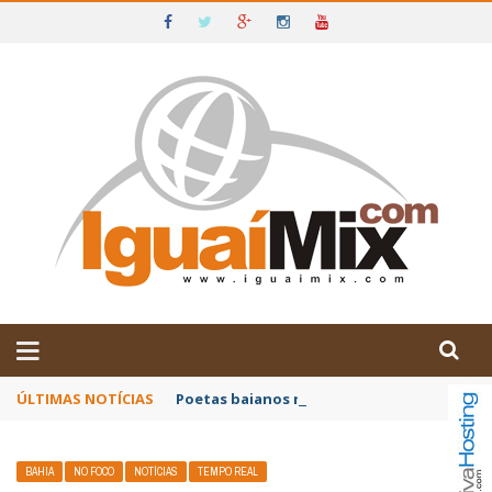
DE IGUAÍ E SUDOESTE DA BAHIA
ÚLTIMAS NOTÍCIAS
Poetas baianos representam o Brasil no XX
BAHIA
NO FOCO
NOTÍCIAS
TEMPO REAL