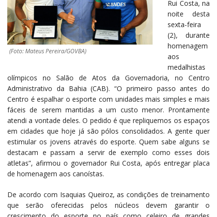
Rui Costa, na
noite desta
sexta-feira
(2), durante
homenagem
(Foto: Mateus Pereira/GOVBA)
aos
medalhistas
olímpicos no Salão de Atos da Governadoria, no Centro
Administrativo da Bahia (CAB). “O primeiro passo antes do
Centro é espalhar o esporte com unidades mais simples e mais
fáceis de serem mantidas a um custo menor. Prontamente
atendi a vontade deles. O pedido é que repliquemos os espaços
em cidades que hoje já são pólos consolidados. A gente quer
estimular os jovens através do esporte. Quem sabe alguns se
destacam e passam a servir de exemplo como esses dois
atletas”, afirmou o governador Rui Costa, após entregar placa
de homenagem aos canoístas.
De acordo com Isaquias Queiroz, as condições de treinamento
que serão oferecidas pelos núcleos devem garantir o
crescimento do esporte no país como celeiro de grandes