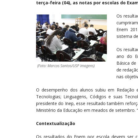
terça-feira (04), as notas por escolas do Ex
Os result
cumpriram
Enem 2015
sistema de
Os resulta
ano do E
Básica de 
(Foto: Marcos Santos/USP Imagens)
de redaçã
nas objeti
O desempenho dos alunos subiu em Redação e
Tecnologias; Linguagens, Códigos e suas Tecnol
presidente do Inep, esse resultado também refor
Ministério da Educação em meados de setembro. “
Contextualização
Os resultados do Enem por escola devem ser c