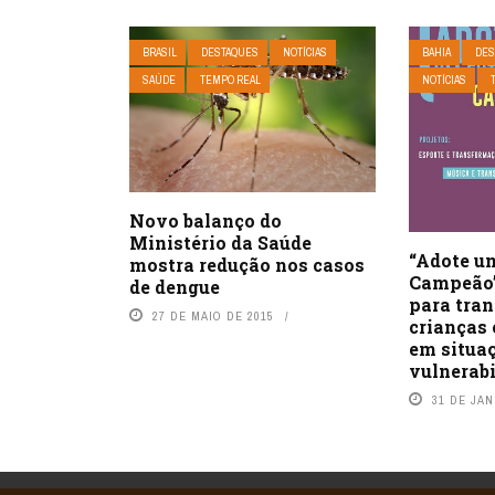
BRASIL
DESTAQUES
NOTÍCIAS
BAHIA
DES
SAÚDE
TEMPO REAL
NOTÍCIAS
Novo balanço do
Ministério da Saúde
“Adote u
mostra redução nos casos
Campeão”
de dengue
para tra
27 DE MAIO DE 2015
crianças 
em situa
vulnerabi
31 DE JAN