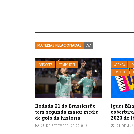
MATÉRIAS RELACIONADAS
///
ESPORTES
TEMPO REAL
AGENDA
B
EVENTOS
Rodada 21 do Brasileirão
Iguaí Mi
tem segunda maior média
cobertura
de gols da história
2023 de I
28 DE SETEMBRO DE 2019
21 DE JU