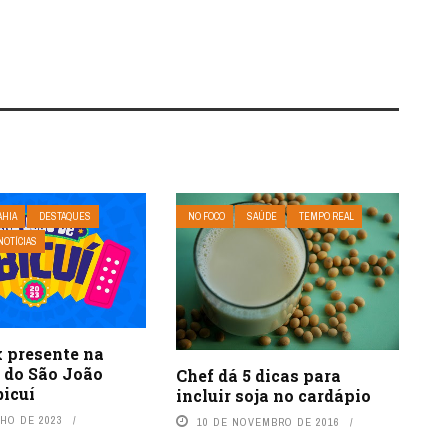
AHIA
DESTAQUES
NO FOCO
SAÚDE
TEMPO REAL
NOTÍCIAS
x presente na
 do São João
Chef dá 5 dicas para
bicuí
incluir soja no cardápio
NHO DE 2023
10 DE NOVEMBRO DE 2016