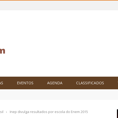
AS
EVENTOS
AGENDA
CLASSIFICADOS
tam o Brasil no XXIV Parlamento Internacional de Escritores, na C
sil
›
Inep divulga resultados por escola do Enem 2015