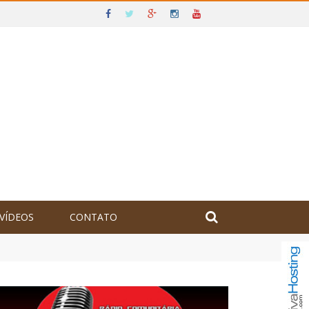
VÍDEOS
CONTATO
olômbia