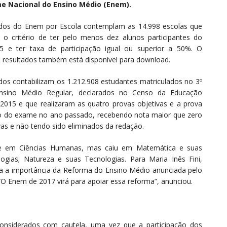
ame Nacional do Ensino Médio (Enem).
ados do Enem por Escola contemplam as 14.998 escolas que
 o critério de ter pelo menos dez alunos participantes do
 e ter taxa de participação igual ou superior a 50%. O
 resultados também está disponível para download.
dos contabilizam os 1.212.908 estudantes matriculados no 3º
nsino Médio Regular, declarados no Censo da Educação
2015 e que realizaram as quatro provas objetivas e a prova
o do exame no ano passado, recebendo nota maior que zero
vas e não tendo sido eliminados da redação.
 em Ciências Humanas, mas caiu em Matemática e suas
ogias; Natureza e suas Tecnologias. Para Maria Inês Fini,
ça a importância da Reforma do Ensino Médio anunciada pelo
O Enem de 2017 virá para apoiar essa reforma”, anunciou.
onsiderados com cautela, uma vez que a participação dos