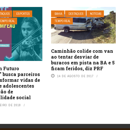
TAQUES
ESPORTES
BAHIA
DESTAQUES
NOTÍCIAS
TEMPO REAL
TEMPO REAL
Caminhão colide com van
ao tentar desviar de
buracos em pista na BA e 5
ficam feridos, diz PRF
m Futuro
 busca parceiros
14 DE AGOSTO DE 2017
nsformar vidas de
e adolescentes
ção de
lidade social
EIRO DE 2018