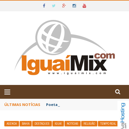
DE IGUAÍ E SUDOESTE DA BAHIA
ÚLTIMAS NOTÍCIAS
Poetas baianos representam o Brasil no XX
AGENDA
BAHIA
DESTAQUES
IGUAÍ
NOTÍCIAS
RELIGIÃO
TEMPO REAL