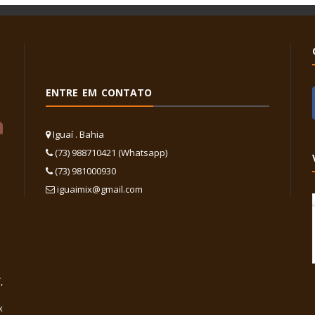
ENTRE EM CONTATO
Iguaí . Bahia
(73) 988710421 (Whatsapp)
(73) 981000930
iguaimix@gmail.com
,
x