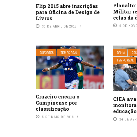
Planalto: 
Flip 2015 abre inscrições
Militar r
para Oficina de Design de
celas da 
Livros
6 DE NOV
30 DE ABRIL DE 2015
ESPORTES
TEMPO REAL
BAHIA
DES
TEMPO REAL
Cruzeiro encara o
CIEA aval
Campinense por
monitora
classificação
educação
5 DE MAIO DE 2016
24 DE ABR