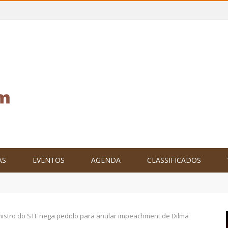
AS
EVENTOS
AGENDA
CLASSIFICADOS
tam o Brasil no XXIV Parlamento Internacional de Escritores, na C
nistro do STF nega pedido para anular impeachment de Dilma