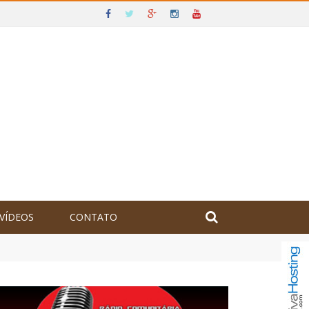
VÍDEOS
CONTATO
olômbia