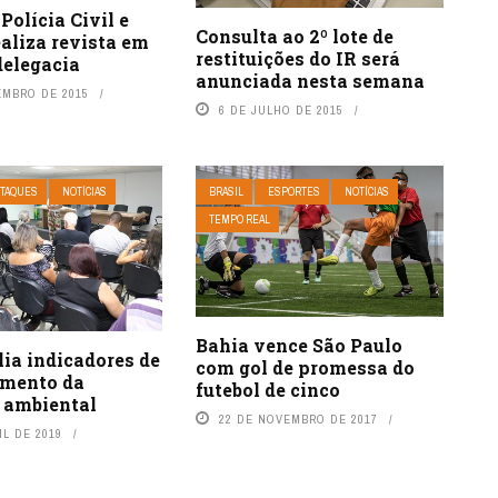
Polícia Civil e
Consulta ao 2º lote de
ealiza revista em
restituições do IR será
delegacia
anunciada nesta semana
EMBRO DE 2015
6 DE JULHO DE 2015
TAQUES
NOTÍCIAS
BRASIL
ESPORTES
NOTÍCIAS
TEMPO REAL
Bahia vence São Paulo
ia indicadores de
com gol de promessa do
mento da
futebol de cinco
 ambiental
22 DE NOVEMBRO DE 2017
IL DE 2019