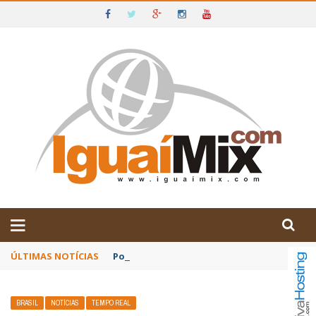
DE IGUAÍ E SUDOESTE DA BAHIA
ÚLTIMAS NOTÍCIAS
Poetas baianos representam o Brasil no XX
BRASIL
NOTÍCIAS
TEMPO REAL