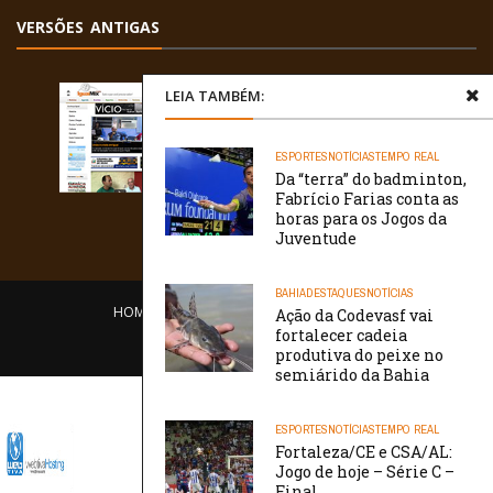
VERSÕES ANTIGAS
LEIA TAMBÉM:
ESPORTES
NOTÍCIAS
TEMPO REAL
Da “terra” do badminton,
Fabrício Farias conta as
horas para os Jogos da
Juventude
BAHIA
DESTAQUES
NOTÍCIAS
HOME
EQUIPE
O PORTAL
CONTATO
Ação da Codevasf vai
fortalecer cadeia
/// WebtivaHOSTING
produtiva do peixe no
semiárido da Bahia
ESPORTES
NOTÍCIAS
TEMPO REAL
Fortaleza/CE e CSA/AL:
Jogo de hoje – Série C –
Final