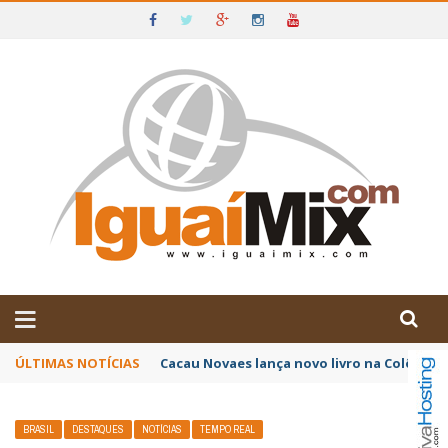
DE IGUAÍ E SUDOESTE DA BAHIA
ÚLTIMAS NOTÍCIAS
Poetas baianos representam o Brasil no XX
BRASIL
DESTAQUES
NOTÍCIAS
TEMPO REAL