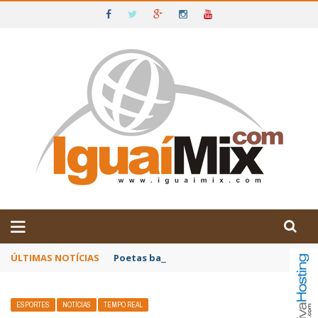
DE IGUAÍ E SUDOESTE DA BAHIA
ÚLTIMAS NOTÍCIAS
Poetas baianos representam o Brasil no XX
ESPORTES
NOTÍCIAS
TEMPO REAL