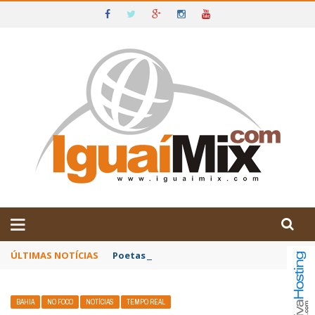
DE IGUAÍ E SUDOESTE DA BAHIA
ÚLTIMAS NOTÍCIAS
Poetas baianos representam o Brasil no XX
BAHIA
NO FOCO
NOTÍCIAS
TEMPO REAL