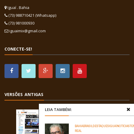
Iguaí . Bahia
(73) 988710421 (Whatsapp)
(73) 981000930
iguaimix@gmail.com
CONECTE-SE!
VERSÕES ANTIGAS
LEIA TAMBÉM:
BAHIA
BRASIL
DESTAQUES
IGUAÍ
NOTÍCIAS
TE
REAL