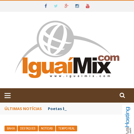
DE IGUAÍ E SUDOESTE DA BAHIA
ÚLTIMAS NOTÍCIAS
Poetas baianos representam o Brasil no XX
BAHIA
DESTAQUES
NOTÍCIAS
TEMPO REAL