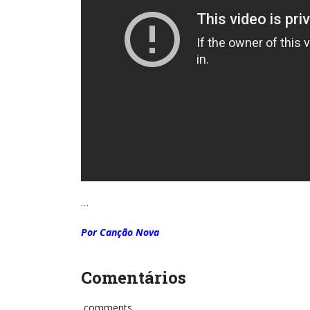
…
Por Canção Nova
Comentários
comments