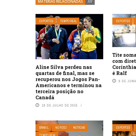
MATÉRIAS RELACIONADAS
///
ESPORTES
TEMPO REAL
ESPORTES
Tite som
com diret
Aline Silva perdeu nas
Corinthi
quartas de final, mas se
é Ralf
recuperou nos Jogos Pan-
8 DE JUN
Americanos e terminou na
terceira posição no
Canadá
18 DE JULHO DE 2015
BRASIL
NO FOCO
NOTÍCIAS
ESPORTES
TEMPO REAL