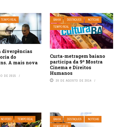
TEMPO REAL
BAHIA
DESTAQUES
NOTÍCIAS
TEMPO REAL
a divergências
Curta-metragem baiano
oria do
participa da 9ª Mostra
ans. A mais nova
Cinema e Direitos
Humanos
HO DE 2015
20 DE AGOSTO DE 2014
NO FOCO
TEMPO REAL
BAHIA
DESTAQUES
NOTÍCIAS
TEMPO REAL