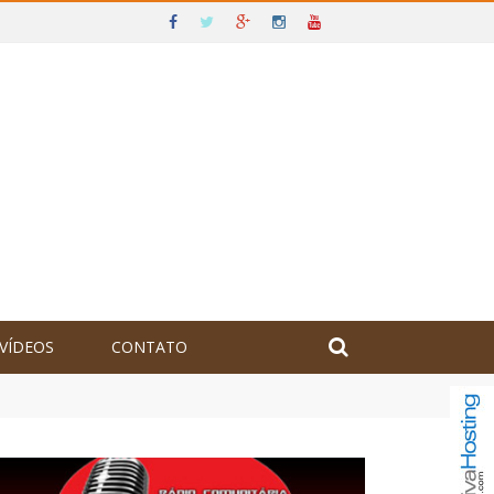
VÍDEOS
CONTATO
olômbia