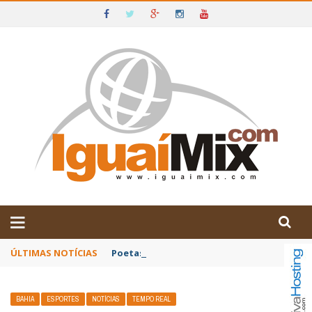
DE IGUAÍ E SUDOESTE DA BAHIA
ÚLTIMAS NOTÍCIAS
Poetas baianos representam o Brasil no XX
BAHIA
ESPORTES
NOTÍCIAS
TEMPO REAL