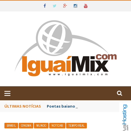
DE IGUAÍ E SUDOESTE DA BAHIA
ÚLTIMAS NOTÍCIAS
Poetas baianos representam o Brasil no XX
BRASIL
CINEMA
MUNDO
NOTÍCIAS
TEMPO REAL