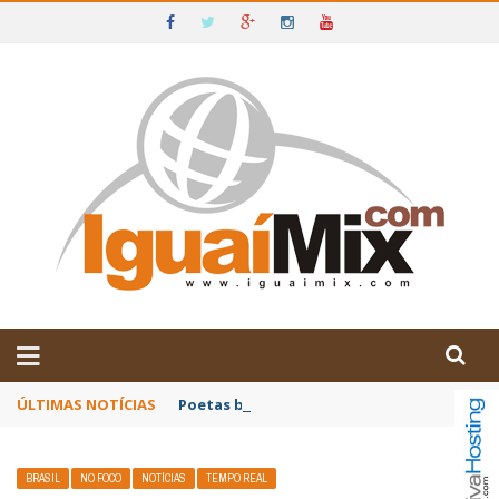
DE IGUAÍ E SUDOESTE DA BAHIA
ÚLTIMAS NOTÍCIAS
Poetas baianos representam o Brasil no XX
BRASIL
NO FOCO
NOTÍCIAS
TEMPO REAL