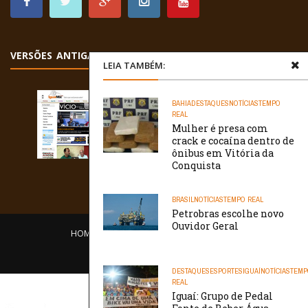
VERSÕES ANTIGAS
LEIA TAMBÉM:
BAHIA
DESTAQUES
NOTÍCIAS
TEMPO
REAL
Mulher é presa com
crack e cocaína dentro de
ônibus em Vitória da
Conquista
BRASIL
NOTÍCIAS
TEMPO REAL
Petrobras escolhe novo
Ouvidor Geral
HOME
EQUIPE
O PORTAL
CONTATO
/// WebtivaHOSTING
DESTAQUES
ESPORTES
IGUAÍ
NOTÍCIAS
TEMP
REAL
Iguaí: Grupo de Pedal