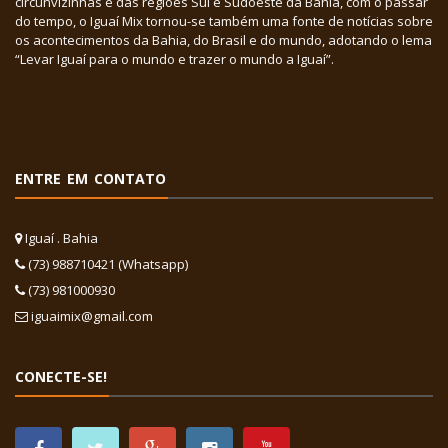
circunvizinhas e das regiões Sul e Sudoeste da Bahia, com o passar
do tempo, o Iguaí Mix tornou-se também uma fonte de notícias sobre
os acontecimentos da Bahia, do Brasil e do mundo, adotando o lema
“Levar Iguaí para o mundo e trazer o mundo a Iguaí”.
ENTRE EM CONTATO
Iguaí . Bahia
(73) 988710421 (Whatsapp)
(73) 981000930
iguaimix@gmail.com
CONECTE-SE!